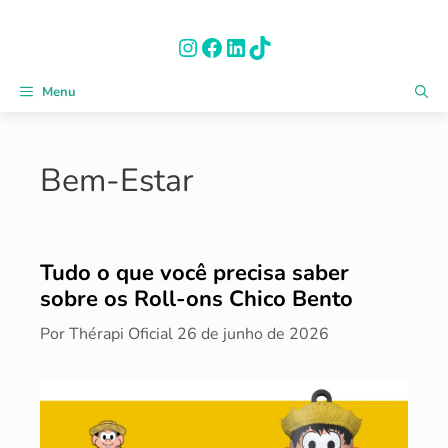
Pular
para
Instagram
Facebook
LinkedIn
TikTok
o
conteúdo
Menu
Bem-Estar
Tudo o que você precisa saber
sobre os Roll-ons Chico Bento
Por
Thérapi Oficial
26 de junho de 2026