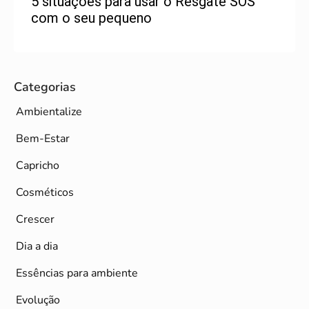
tuações para usar o Resgate SOS
Linha 
 o seu pequeno
produt
ambie
Categorias
Ambientalize
Bem-Estar
Capricho
Cosméticos
Crescer
Dia a dia
Essências para ambiente
Evolução